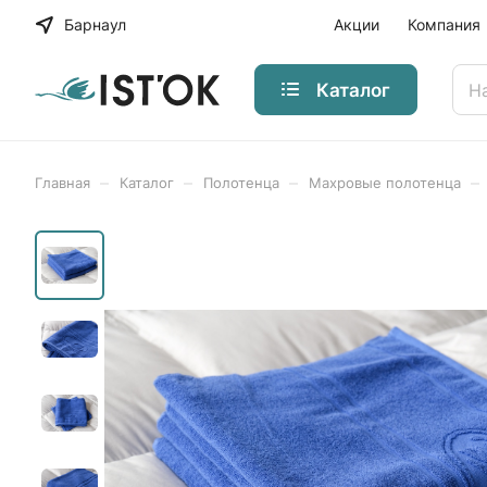
Барнаул
Акции
Компания
Каталог
–
–
–
–
Главная
Каталог
Полотенца
Махровые полотенца