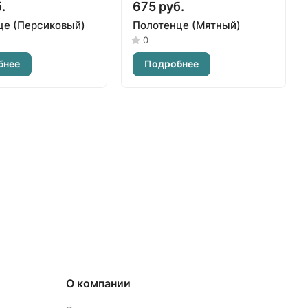
.
675 руб.
це (Персиковый)
Полотенце (Мятный)
0
бнее
Подробнее
О компании