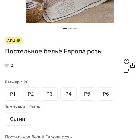
АКЦИЯ
Постельное бельё Европа розы
0
Размер :
Р6
Р1
Р2
Р3
Р4
Р5
Р6
Тип ткани :
Сатин
Сатин
Постельное бельё Европа розы