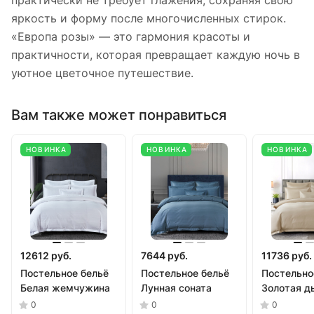
практически не требует глажения, сохраняя свою
яркость и форму после многочисленных стирок.
«Европа розы» — это гармония красоты и
практичности, которая превращает каждую ночь в
уютное цветочное путешествие.
Вам также может понравиться
НОВИНКА
НОВИНКА
НОВИНКА
12612 руб.
7644 руб.
11736 руб.
Постельное бельё
Постельное бельё
Постельно
Белая жемчужина
Лунная соната
Золотая д
0
0
0