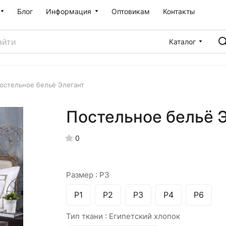
Блог
Информация
Оптовикам
Контакты
Каталог
остельное бельё Элегант
Постельное бельё 
0
Размер :
Р3
Р1
Р2
Р3
Р4
Р6
Тип ткани :
Египетский хлопок