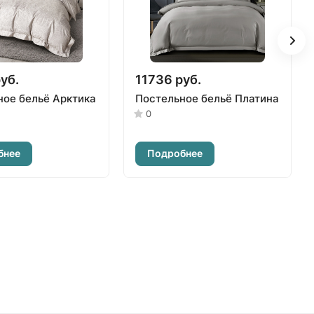
уб.
11736 руб.
ное бельё Арктика
Постельное бельё Платина
0
бнее
Подробнее